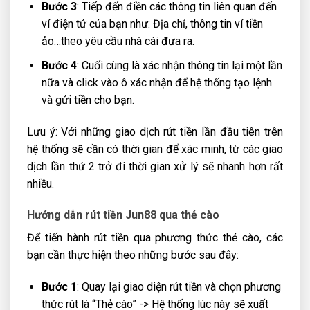
Bước 3
: Tiếp đến điền các thông tin liên quan đến
ví điện tử của bạn như: Địa chỉ, thông tin ví tiền
ảo…theo yêu cầu nhà cái đưa ra.
Bước 4
: Cuối cùng là xác nhận thông tin lại một lần
nữa và click vào ô xác nhận để hệ thống tạo lệnh
và gửi tiền cho bạn.
Lưu ý: Với những giao dịch rút tiền lần đầu tiên trên
hệ thống sẽ cần có thời gian để xác minh, từ các giao
dịch lần thứ 2 trở đi thời gian xử lý sẽ nhanh hơn rất
nhiều.
Hướng dẫn rút tiền Jun88 qua thẻ cào
Để tiến hành rút tiền qua phương thức thẻ cào, các
bạn cần thực hiện theo những bước sau đây:
Bước 1
: Quay lại giao diện rút tiền và chọn phương
thức rút là “Thẻ cào” -> Hệ thống lúc này sẽ xuất