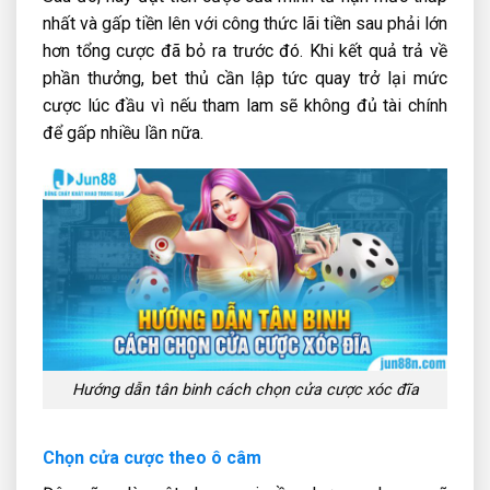
nhất và gấp tiền lên với công thức lãi tiền sau phải lớn
hơn tổng cược đã bỏ ra trước đó. Khi kết quả trả về
phần thưởng, bet thủ cần lập tức quay trở lại mức
cược lúc đầu vì nếu tham lam sẽ không đủ tài chính
để gấp nhiều lần nữa.
Hướng dẫn tân binh cách chọn cửa cược xóc đĩa
Chọn cửa cược theo ô câm