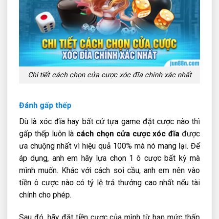
Chi tiết cách chọn cửa cược xóc đĩa chính xác nhất
Đánh gấp thếp
Dù là xóc đĩa hay bất cứ tựa game đặt cược nào thì
gấp thếp luôn là
cách chọn cửa cược xóc đĩa
được
ưa chuộng nhất vì hiệu quả 100% mà nó mang lại. Để
áp dụng, anh em hãy lựa chọn 1 ô cược bất kỳ mà
mình muốn. Khác với cách soi cầu, anh em nên vào
tiền ô cược nào có tỷ lệ trả thưởng cao nhất nếu tài
chính cho phép.
Sau đó, hãy đặt tiền cược của mình từ hạn mức thấp