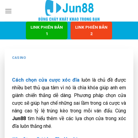
Bỏ
qua
nội
dung
LINK PHIÊN BẢN
LINK PHIÊN BẢN
1
2
CASINO
Cách chọn cửa cược xóc đĩa
luôn là chủ đề được
nhiều bet thủ qua tâm vì nó là chìa khóa giúp anh em
giành chiến thắng dễ dàng. Phương pháp chọn cửa
cược sẽ giúp hạn chế những sai lầm trong cá cược và
nâng cao tỷ lệ trúng kèo trong mỗi ván đấu. Cùng
Jun88
tìm hiểu thêm về các lựa chọn cửa trong xóc
đĩa luôn thắng nhé.