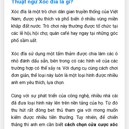
Thuật ngữ Xóc đĩa là gì?
Xóc đĩa là một trò chơi dân gian truyền thống của Việt
Nam, được yêu thích và phổ biến ở nhiều vùng miền
khắp đất nước. Trò chơi này thường được tổ chức tại
các lễ hội, hội chợ, quán café hay ngay tại những góc
phố sầm uất.
Xóc đĩa sử dụng một tấm thảm được chia làm các ô
nhỏ đánh dấu sẵn, bên trong có các hình vẽ của các
trường hợp có thể xảy ra. Với dụng cụ cùng cách chơi
đơn giản, thể loại này luôn là một loại hình được nhiều
anh em yêu thích, lựa chọn.
Cùng với sự phát triển của công nghệ, nhiều nhà cái
đã đưa loại hình này lên trên nền tảng của họ. Từ đó
thu hút rất đông bet thủ tham gia với mong muốn
kiếm được nhiều tiền thưởng. Tuy nhiên, để chiến
thắng thì anh em cần biết
cách chọn cửa cược xóc