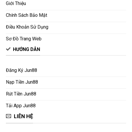
Giới Thiệu
Chính Sách Bảo Mật
Điều Khoản Sử Dụng
Sơ Đồ Trang Web
HƯỚNG DẪN
Đăng Ký Jun88
Nạp Tiền Jun88
Rút Tiền Jun88
Tải App Jun88
LIÊN HỆ