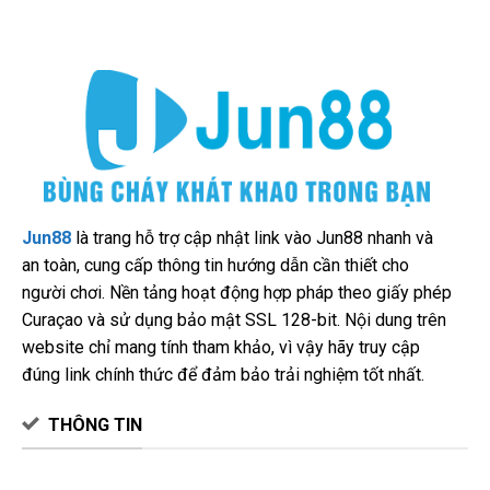
Jun88
là trang hỗ trợ cập nhật link vào Jun88 nhanh và
an toàn, cung cấp thông tin hướng dẫn cần thiết cho
người chơi. Nền tảng hoạt động hợp pháp theo giấy phép
Curaçao và sử dụng bảo mật SSL 128-bit. Nội dung trên
website chỉ mang tính tham khảo, vì vậy hãy truy cập
đúng link chính thức để đảm bảo trải nghiệm tốt nhất.
THÔNG TIN