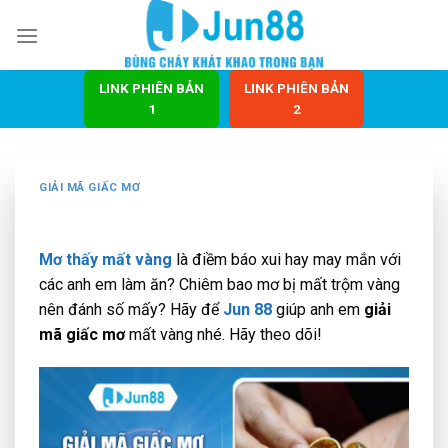
Bỏ
qua
nội
dung
LINK PHIÊN BẢN
LINK PHIÊN BẢN
1
2
GIẢI MÃ GIẤC MƠ
Mơ thấy mất vàng
là điềm báo xui hay may mắn với
các anh em làm ăn?
Chiêm bao
mơ bị mất trộm vàng
nên đánh số mấy? Hãy để
Jun 88
giúp anh em
giải
mã giấc mơ
mất vàng nhé. Hãy theo dõi!