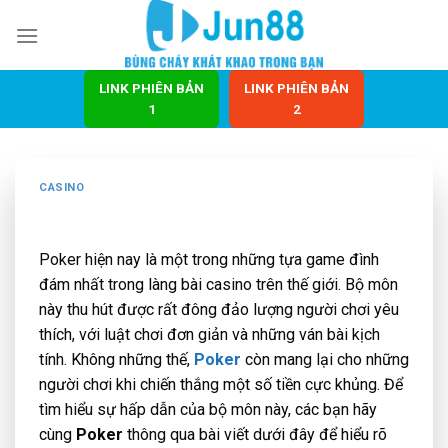
Bỏ
qua
nội
dung
LINK PHIÊN BẢN
LINK PHIÊN BẢN
1
2
CASINO
Poker hiện nay là một trong những tựa game đình
đám nhất trong làng bài casino trên thế giới. Bộ môn
này thu hút được rất đông đảo lượng người chơi yêu
thích, với luật chơi đơn giản và những ván bài kịch
tính. Không những thế,
Poker
còn mang lại cho những
người chơi khi chiến thắng một số tiền cực khủng. Để
tìm hiểu sự hấp dẫn của bộ môn này, các bạn hãy
cùng
Poker
thông qua bài viết dưới đây để hiểu rõ