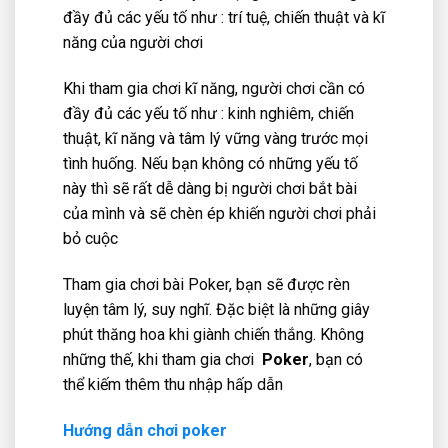
đầy đủ các yếu tố như : trí tuệ, chiến thuật và kĩ
năng của người chơi
Khi tham gia chơi kĩ năng, người chơi cần có
đầy đủ các yếu tố như : kinh nghiêm, chiến
thuật, kĩ năng và tâm lý vững vàng trước mọi
tình huống. Nếu bạn không có những yếu tố
này thì sẽ rất dễ dàng bị người chơi bắt bài
của mình và sẽ chèn ép khiến người chơi phải
bỏ cuộc
Tham gia chơi bài Poker, bạn sẽ được rèn
luyện tâm lý, suy nghĩ. Đặc biệt là những giây
phút thăng hoa khi giành chiến thắng. Không
những thế, khi tham gia chơi
Poker
, bạn có
thể kiếm thêm thu nhập hấp dẫn
Hướng dẫn chơi poker