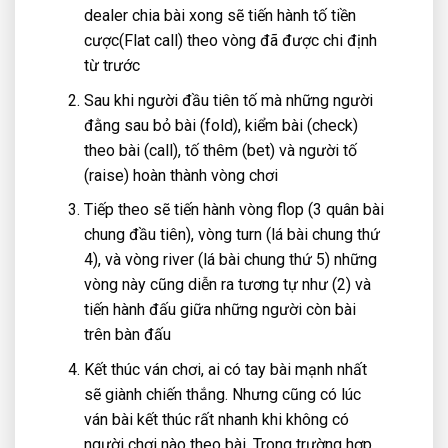
dealer chia bài xong sẽ tiến hành tố tiền
cược(Flat call) theo vòng đã được chi định
từ trước
Sau khi người đầu tiên tố mà những người
đằng sau bỏ bài (fold), kiểm bài (check)
theo bài (call), tố thêm (bet) và người tố
(raise) hoàn thành vòng chơi
Tiếp theo sẽ tiến hành vòng flop (3 quân bài
chung đầu tiên), vòng turn (lá bài chung thứ
4), và vòng river (lá bài chung thứ 5) những
vòng này cũng diễn ra tương tự như (2) và
tiến hành đấu giữa những người còn bài
trên bàn đấu
Kết thúc ván chơi, ai có tay bài mạnh nhất
sẽ giành chiến thắng. Nhưng cũng có lúc
ván bài kết thúc rất nhanh khi không có
người chơi nào theo bài. Trong trường hợp