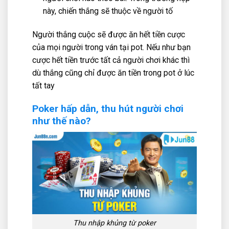
này, chiến thắng sẽ thuộc về người tố
Người thắng cuộc sẽ được ăn hết tiền cược
của mọi người trong ván tại pot. Nếu như bạn
cược hết tiền trước tất cả người chơi khác thì
dù thắng cũng chỉ được ăn tiền trong pot ở lúc
tất tay
Poker hấp dẫn, thu hút người chơi
như thế nào?
Thu nhập khủng từ poker