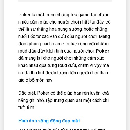
Poker là một trong những tựa game tạo được
nhiều cảm giác cho người chơi nhất tại đây, có
thể là sự thăng hoa sung sướng, hoặc những
nuối tiếc từ các ván đấu của người chơi. Mang
đậm phong cách game trí tuệ cũng với những
roud đấu đầy kịch tính của người chơi.
Poker
đã mang lại cho người chơi những cảm xúc
khác nhau qua từng roud đấu, chính vì vậy mà
nó đã thu hút được lượng lớn người chơi tham
gia ở bộ môn này
Đặc biệt, Poker có thể giúp bạn rèn luyện khả
năng ghi nhớ, tập trung quan sát một cách chi
tiết, tỉ mỉ
Hình ảnh sống động đẹp mắt