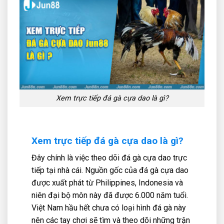
Xem trực tiếp đá gà cựa dao là gì?
Xem trực tiếp đá gà cựa dao là gì?
Đây chính là việc theo dõi đá gà cựa dao trực
tiếp tại nhà cái. Nguồn gốc của đá gà cựa dao
được xuất phát từ Philippines, Indonesia và
niên đại bộ môn này đã được 6.000 năm tuổi.
Việt Nam hầu hết chưa có loại hình đá gà này
nên các tay chơi sẽ tìm và theo dõi những trận