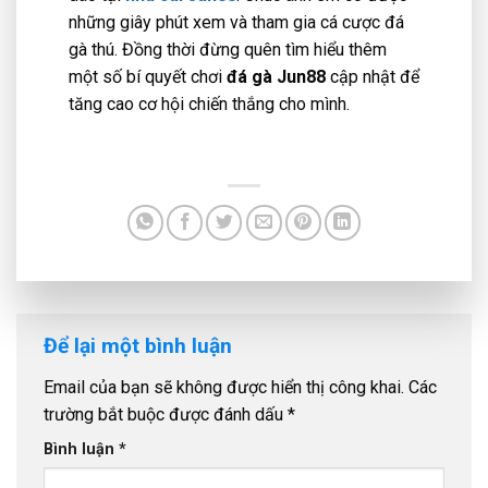
những giây phút xem và tham gia cá cược đá
gà thú. Đồng thời đừng quên tìm hiểu thêm
một số bí quyết chơi
đá gà Jun88
cập nhật để
tăng cao cơ hội chiến thắng cho mình.
Để lại một bình luận
Email của bạn sẽ không được hiển thị công khai.
Các
trường bắt buộc được đánh dấu
*
Bình luận
*