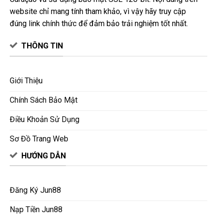
website chỉ mang tính tham khảo, vì vậy hãy truy cập
đúng link chính thức để đảm bảo trải nghiệm tốt nhất.
THÔNG TIN
Giới Thiệu
Chính Sách Bảo Mật
Điều Khoản Sử Dụng
Sơ Đồ Trang Web
HƯỚNG DẪN
Đăng Ký Jun88
Nạp Tiền Jun88