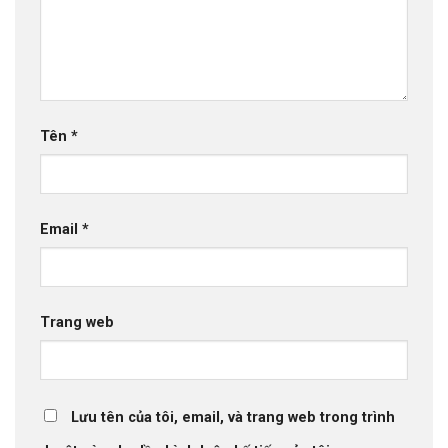
Tên
*
Email
*
Trang web
Lưu tên của tôi, email, và trang web trong trình